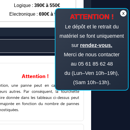
Logique :
390€ à 550€
x
Electronique :
690€ à 950€
ATTENTION !
Le dépôt et le retrait du
matériel se font uniquement
sur
rendez-vous.
Merci de nous contacter
au 05 61 85 62 48
du (Lun–Ven 10h–19h),
Attention !
(Sam 10h–13h).
ntion, une panne peut en cacher une ou
ieurs autres. Par conséquent, la fourchette
faire donnée dans les tableaux ci-dessus peut
 majorée en fonction du nombre de pannes
nostiquées.