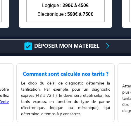
Logique :
290€ à 450€
Electronique :
590€ à 750€
DÉPOSER MON MATÉRIEL
Comment sont calculés nos tarifs ?
!
Le choix du délai de diagnostic détermine la
Atte
votre
tarification. Par exemple, pour un diagnostic
plus
uillez
express (48 à 72 h), le devis sera établi selon les
tari
Vente
tarifs express, en fonction du type de panne
être
(électronique, logique ou mécanique), qui
diag
détermine le temps à y consacrer.