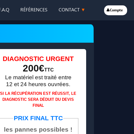
F.A.Q
RÉFÉRENCES
CONTACT
👤Compte
DIAGNOSTIC URGENT
200€
TTC
Le matériel est traité entre
12 et 24 heures ouvrées.
SI LA RÉCUPÉRATION EST RÉUSSIT, LE
DIAGNOSTIC SERA DÉDUIT DU DEVIS
FINAL
PRIX FINAL TTC
les pannes possibles !