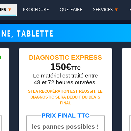
IFS
PROCÉDURE
QUE-FAIRE
SERVICES
NE, TABLETTE
D
DIAGNOSTIC EXPRESS
150€
TTC
Le matériel est traité entre
48 et 72 heures ouvrées.
SI LA RÉCUPÉRATION EST RÉUSSIT, LE
DIAGNOSTIC SERA DÉDUIT DU DEVIS
FINAL
PRIX FINAL TTC
les pannes possibles !