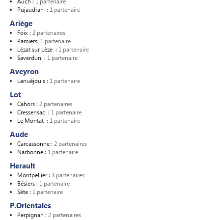
Auch :
1 partenaire
Pujaudran :
1 partenaire
Ariège
Foix :
2 partenaires
Pamiers:
1 partenaire
Lézat sur Lèze :
1 partenaire
Saverdun :
1 partenaire
Aveyron
Lanuéjouls :
1 partenaire
Lot
Cahors :
2 partenaires
Cressensac :
1 partenaire
Le Montat :
1 partenaire
Aude
Carcassonne :
2 partenaires
Narbonne :
1 partenaire
Herault
Montpellier :
3 partenaires
Bésiers :
1 partenaire
Sète :
1 partenaire
P.Orientales
Perpignan :
2 partenaires