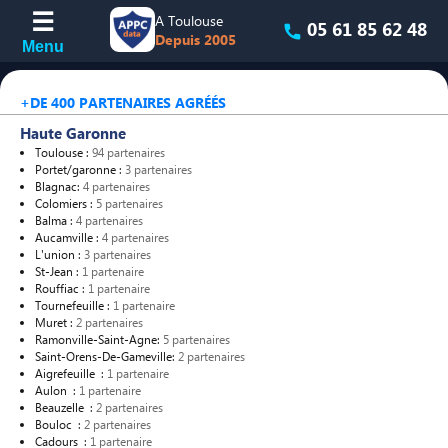
A Toulouse
05 61 85 62 48
Depuis 2005
+DE 400 PARTENAIRES AGRÉÉS
Haute Garonne
Toulouse :
94 partenaires
Portet/garonne :
3 partenaires
Blagnac:
4 partenaires
Colomiers :
5 partenaires
Balma :
4 partenaires
Aucamville :
4 partenaires
L'union :
3 partenaires
St-Jean :
1 partenaire
Rouffiac :
1 partenaire
Tournefeuille :
1 partenaire
Muret :
2 partenaires
Ramonville-Saint-Agne:
5 partenaires
Saint-Orens-De-Gameville:
2 partenaires
Aigrefeuille :
1 partenaire
Aulon :
1 partenaire
Beauzelle :
2 partenaires
Bouloc :
2 partenaires
Cadours :
1 partenaire