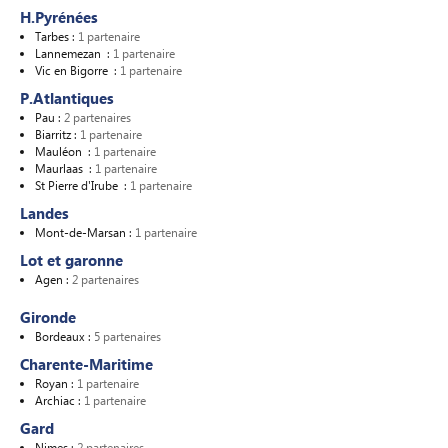
H.Pyrénées
Tarbes :
1 partenaire
Lannemezan :
1 partenaire
Vic en Bigorre :
1 partenaire
P.Atlantiques
Pau :
2 partenaires
Biarritz :
1 partenaire
Mauléon :
1 partenaire
Maurlaas :
1 partenaire
St Pierre d'Irube :
1 partenaire
Landes
Mont-de-Marsan :
1 partenaire
Lot et garonne
Agen :
2 partenaires
Gironde
Bordeaux :
5 partenaires
Charente-Maritime
Royan :
1 partenaire
Archiac :
1 partenaire
Gard